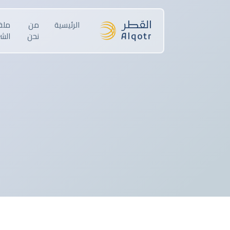
الرئيسية
من
مل
نحن
الش