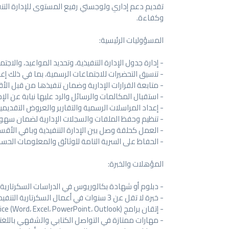
تقديم دعم إداري ولوجستي رفيع المستوى للإدارة التنفي
وكفاءة.
المسؤوليات الرئيسية:
- إدارة جدول الإدارة التنفيذية، وتحديد المواعيد، والاجت
- تنسيق التحضيرات للاجتماعات الرسمية، بما في ذلك إع
- متابعة القرارات الإدارية وضمان تنفيذها من قبل الأ
- استقبال المكالمات والرسائل والرد عليها نيابة عن الإدا
- إعداد المراسلات الرسمية والتقارير والعروض التقديمية
- تنظيم وحفظ الملفات والسجلات الإدارية لضمان سهول
- العمل كحلقة وصل بين الإدارة التنفيذية وباقي الأقس
- الحفاظ على السرية التامة للوثائق والمعلومات الحس
المؤهلات والخبرة:
- دبلوم أو شهادة بكالوريوس في الدراسات السكرتارية أ
- خبرة لا تقل عن 3 سنوات في أعمال السكرتارية التنفيذية.
- إتقان برامج Microsoft Office (Word، Excel، PowerPoint، Outlook).
- مهارات ممتازة في التواصل الكتابي والشفهي باللغتين 